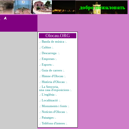
 .
Olocau.ORG
.: Banda de música :.
.: Cultius :.
.: Descarrega :.
.: Empreses :.
.: Esports :.
.: Guia de carrers :.
.: Himne d'Olocau :.
.: Història d'Olocau :.
.: La Senyoria,
una casa d'exposicions :.
.: L'església :.
.: Localització :.
.: Monuments i fonts :.
.: Notícies d'Olocau :.
.: Paisatges :.
.: Telèfons d'interes :.