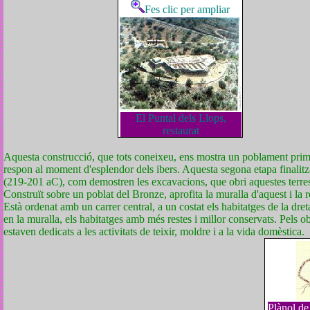
Fes clic per ampliar
El Puntal dels Llops,
restaurat
Aquesta construcció, que tots coneixeu, ens mostra un poblament prim
respon al moment d'esplendor dels ibers. Aquesta segona etapa finalit
(219-201 aC), com demostren les excavacions, que obri aquestes terres
Construït sobre un poblat del Bronze, aprofita la muralla d'aquest i la 
Està ordenat amb un carrer central, a un costat els habitatges de la dret
en la muralla, els habitatges amb més restes i millor conservats. Pels ob
estaven dedicats a les activitats de teixir, moldre i a la vida domèstica.
Plànol de 