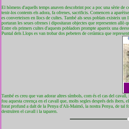
El hòmens d'aquells temps anaven descobrint poc a poc una sèrie de coses 
tenir-los contents els adora, fa ofrenes, sacrificis. Comencen a aparè
es converteixen en llocs de cultes. També als seus poblats existeix un l
portaran les seues ofrenes i dipositaran objectes que representen allò 
Entre els primers cultes d'aquests pobladors prompte apareix una deessa,
Puntal dels Llops es van trobar dos pebeters de ceràmica que represen
També es creu que van adorar altres símbols, com és el cas del cavall, 
fou aquesta creença en el cavall que, molts segles després dels ibers, e
forat profund a dalt de la Penya d'Ali-Maimó, la nostra Penya, de tal f
destruïren el cavall i la taparen.