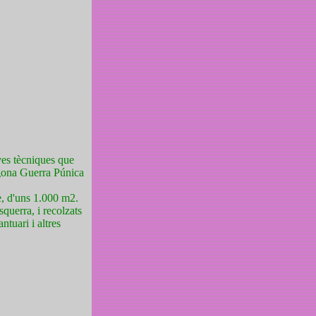
ves tècniques que
egona Guerra Púnica
te, d'uns 1.000 m2.
squerra, i recolzats
ntuari i altres