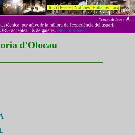
Inici
Festes
Notícies
Enllaços
.org
Tamany de lletra :
. .
t tècnica, per afavorir la millora de l'experiència del usuari.
ORG acceptes l'ús de galetes.
Més informació
toria d'Olocau
À
L