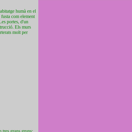
habitatge humà en el
e fusta com element
Les portes, d'un
strucció. Els murs
terats molt per
 tres grans grups: