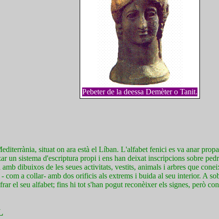
Pebeter de la deessa Demèter o Tanit.
Mediterrània, situat on ara està el Líban. L'alfabet fenici es va anar prop
ar un sistema d'escriptura propi i ens han deixat inscripcions sobre pedra
amb dibuixos de les seues activitats, vestits, animals i arbres que conei
 com a collar- amb dos orificis als extrems i buida al seu interior. A so
 el seu alfabet; fins hi tot s'han pogut reconèixer els signes, però c
L