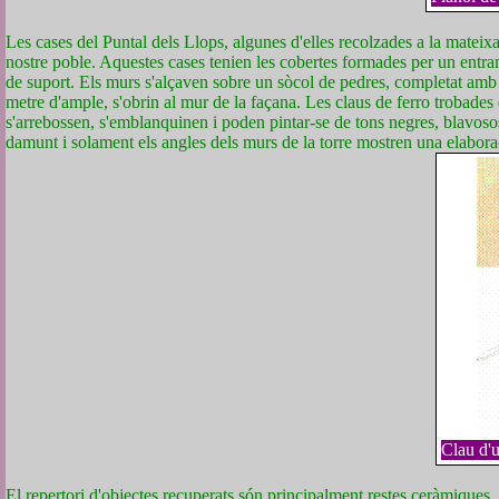
Les cases del Puntal dels Llops, algunes d'elles recolzades a la mateixa
nostre poble. Aquestes cases tenien les cobertes formades per un entr
de suport. Els murs s'alçaven sobre un sòcol de pedres, completat amb a
metre d'ample, s'obrin al mur de la façana. Les claus de ferro trobades d
s'arrebossen, s'emblanquinen i poden pintar-se de tons negres, blavoso
damunt i solament els angles dels murs de la torre mostren una elabor
Clau d'u
El repertori d'objectes recuperats són principalment restes ceràmiques