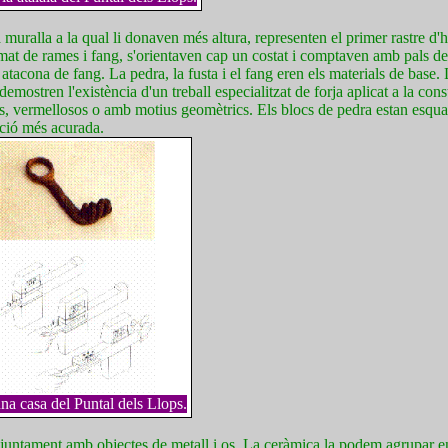
 muralla a la qual li donaven més altura, representen el primer rastre d'
amat de rames i fang, s'orientaven cap un costat i comptaven amb pals d
tacona de fang. La pedra, la fusta i el fang eren els materials de base. 
emostren l'existència d'un treball especialitzat de forja aplicat a la con
s, vermellosos o amb motius geomètrics. Els blocs de pedra estan esquar
ació més acurada.
na casa del Puntal dels Llops.
, juntament amb objectes de metall i os. La ceràmica la podem agrupar en