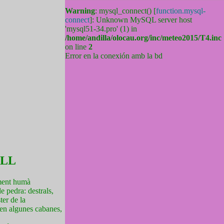
Warning
: mysql_connect() [
function.mysql-
connect
]: Unknown MySQL server host
'mysql51-34.pro' (1) in
/home/andilla/olocau.org/inc/meteo2015/T4.inc
on line
2
Error en la conexión amb la bd
ALL
ament humà
e pedra: destrals,
ter de la
ien algunes cabanes,