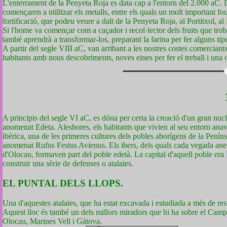
L'enterrament de la Penyeta Roja es data cap a l'entorn del 2.000 aC. 
començaren a utilitzar els metalls, entre els quals un molt important fo
fortificació, que podeu veure a dalt de la Penyeta Roja, al Portitxol, a
Si l'home va començar com a caçador i recol·lector dels fruits que tro
també aprendrà a transformar-los, preparant la farina per fer alguns ti
A partir del segle VIII aC, van arribant a les nostres costes comerciant
habitants amb nous descobriments, noves eines per fer el treball i una 
A principis del segle VI aC, es dóna per certa la creació d'un gran nucli
anomenat Edeta. Aleshores, els habitants que vivien al seu entorn an
ibèrica, una de les primeres cultures dels pobles aborígens de la Peníns
anomenat Rufus Festus Avienus. Els ibers, dels quals cada vegada anem 
d'Olocau, formaven part del poble edetà. La capital d'aquell poble era 
construir una sèrie de defenses o atalaies.
EL PUNTAL DELS LLOPS.
Una d'aquestes atalaies, que ha estat excavada i estudiada a més de rest
Aquest lloc és també un dels millors miradors que hi ha sobre el Camp d
Olocau, Marines Vell i Gàtova.