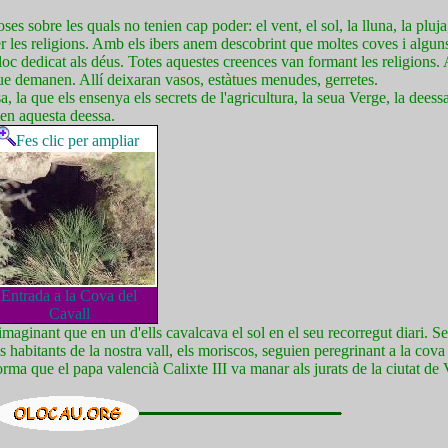
sobre les quals no tenien cap poder: el vent, el sol, la lluna, la pluja, 
ixer les religions. Amb els ibers anem descobrint que moltes coves i alg
loc dedicat als déus. Totes aquestes creences van formant les religions. 
que demanen. Allí deixaran vasos, estàtues menudes, gerretes.
 la que els ensenya els secrets de l'agricultura, la seua Verge, la dees
ten aquesta deessa.
Fes clic per ampliar
Entrada a la Cova del
Cavall
imaginant que en un d'ells cavalcava el sol en el seu recorregut diari. S
ls habitants de la nostra vall, els moriscos, seguien peregrinant a la cov
orma que el papa valencià Calixte III va manar als jurats de la ciutat de