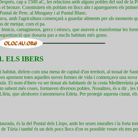
Després, cap a 1500 aC, les relacions amb alguns pobles del sud de la P
u el bronze. Construiren els poblats en llocs alts i aparegueren els prime
l Puntal de Pere, al Musgany i al Puntal Blanc.
bava, amb l'agricultura començarà a guardar aliments per als moments que
pus de menjar, com el pa.
s fenicis, cartaginesos, grecs i etruscs, que anaven a transformar les for
organització que donaria pas a nuclis habitats més grans.
1. ELS IBERS
 habitat, diríem com una mena de capital d'un territori, al tossal de San
aven aprenent totes aquelles noves formes de vida i començava una nov
ula. El nom d'ibers va ser donat als habitants de la costa Mediterrània 
sabent més coses, formaven diversos pobles. Nosaltres, és a dir , les t
Llíria, que aleshores s'anomenava Edeta. Per protegir aquesta ciutat, el
aurada, és la del Puntal dels Llops, amb les seues muralles i la forta tor
e Túria i també és un dels pocs llocs d'on es possible veure els tres pob