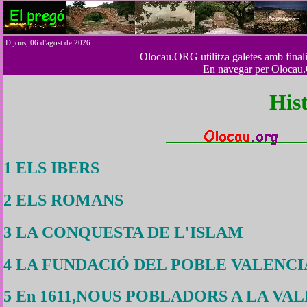
Dijous, 06 d'agost de 2026
Olocau.ORG utilitza galetes amb finalita
En navegar per Olocau.
His
1 ELS IBERS
2 ELS ROMANS
3 LA CONQUESTA DE L'ISLAM
4 LA FUNDACIÓ DEL POBLE VALENCI
5 En 1611,NOUS POBLADORS A LA VAL