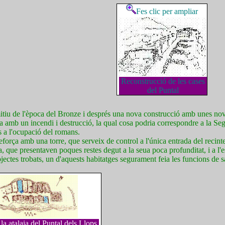
Fes clic per ampliar
Reconstrucció de les cases
del Puntal
itiu de l'època del Bronze i després una nova construcció amb unes no
za amb un incendi i destrucció, la qual cosa podria correspondre a la S
 a l'ocupació del romans.
reforça amb una torre, que serveix de control a l'única entrada del recin
a, que presentaven poques restes degut a la seua poca profunditat, i a l'e
jectes trobats, un d'aquests habitatges segurament feia les funcions de sa
la atalaia del Puntal dels Llops.