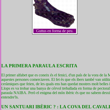
Guttus en forma de peu.
LA PRIMERA PARAULA ESCRITA
El primer alfabet que es coneix és el fenici, d'un país de la vora de la 
aquestes persones comerciaven. El fet és que els ibers també van utilitz
ceràmiques que feien, de les quals ens han quedat mostres molt belles i 
Llops es va trobar una banya de cérvol treballada en forma de pectoral -
paraula NAIBA. Però el enigma del món ibèric és que no sabem desxifrar
entendre'ls.
UN SANTUARI IBÈRIC ? : LA COVA DEL CAVAL