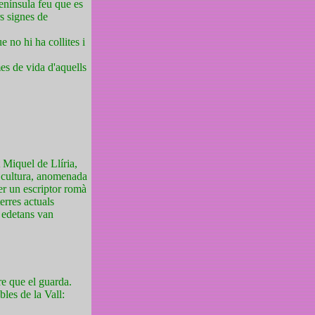
enínsula feu que es
rs signes de
 no hi ha collites i
mes de vida d'aquells
t Miquel de Llíria,
a cultura, anomenada
per un escriptor romà
erres actuals
s edetans van
re que el guarda.
les de la Vall: