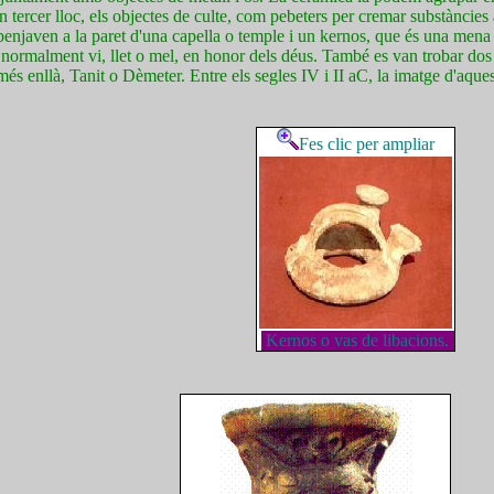
i en tercer lloc, els objectes de culte, com pebeters per cremar substàncie
 penjaven a la paret d'una capella o temple i un kernos, que és una men
, normalment vi, llet o mel, en honor dels déus. També es van trobar dos
 més enllà, Tanit o Dèmeter. Entre els segles IV i II aC, la imatge d'aque
Fes clic per ampliar
Kernos o vas de libacions.