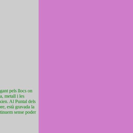
agant pels llocs on
, metall i les
xien. Al Puntal dels
bre, està gravada la
ontinuem sense poder