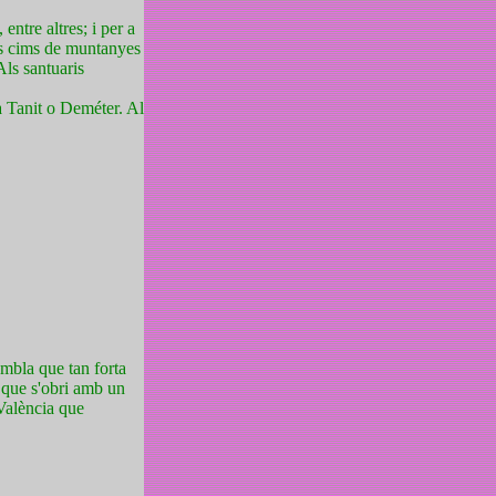
entre altres; i per a
uns cims de muntanyes
Als santuaris
sa Tanit o Deméter. Al
embla que tan forta
a que s'obri amb un
 València que