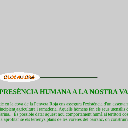
A PRESÈNCIA HUMANA A LA NOSTRA V
tic en la cova de la Penyeta Roja ens assegura l'existència d'un assent
incipient agricultura i ramaderia. Aquells hòmens fan els seus utensilis d
 farina... És possible datar aquest nou comportament humà al territori cos
aprofitar-se els terrenys plans de les voreres del barranc, on construir