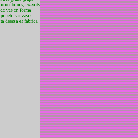
s aromàtiques, ex-vots
a de vas en forma
 pebeters o vasos
sta deessa es fabrica