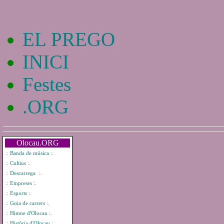
EL PREGO
INICI
Festes
.ORG
Olocau.ORG
.: Banda de música :.
.: Cultius :.
.: Descarrega :.
.: Empreses :.
.: Esports :.
.: Guia de carrers :.
.: Himne d'Olocau :.
.: Història d'Olocau :.