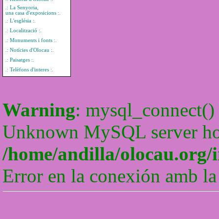
.: La Senyoria,
una casa d'exposicions :.
.: L'església :.
.: Localització :.
.: Monuments i fonts :.
.: Notícies d'Olocau :.
.: Paisatges :.
.: Telèfons d'interes :.
Warning
: mysql_connect() 
Unknown MySQL server host
/home/andilla/olocau.org/
Error en la conexión amb la