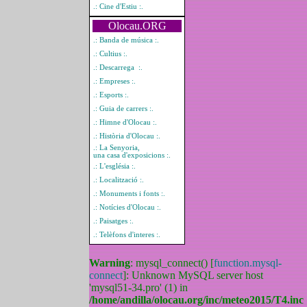
.: Cine d'Estiu :.
Olocau.ORG
.: Banda de música :.
.: Cultius :.
.: Descarrega :.
.: Empreses :.
.: Esports :.
.: Guia de carrers :.
.: Himne d'Olocau :.
.: Història d'Olocau :.
.: La Senyoria,
una casa d'exposicions :.
.: L'església :.
.: Localització :.
.: Monuments i fonts :.
.: Notícies d'Olocau :.
.: Paisatges :.
.: Telèfons d'interes :.
Warning
: mysql_connect() [
function.mysql-
connect
]: Unknown MySQL server host
'mysql51-34.pro' (1) in
/home/andilla/olocau.org/inc/meteo2015/T4.inc