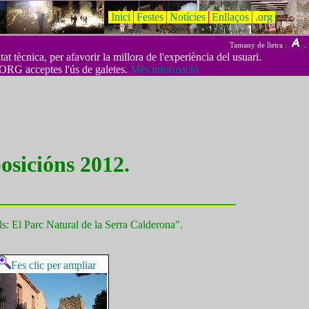
Inici
Festes
Notícies
Enllaços
.org
Tamany de lletra :
. 
t tècnica, per afavorir la millora de l'experiència del usuari.
ORG acceptes l'ús de galetes.
Més informació
osicións 2012.
ls: El Parc Natural de la Serra Calderona".
Fes clic per ampliar