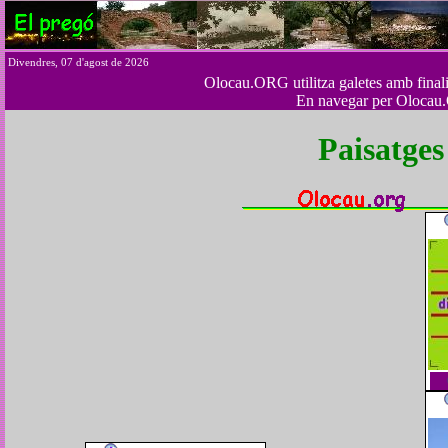
Divendres, 07 d'agost de 2026
Olocau.ORG utilitza galetes amb finalita
En navegar per Olocau.
Paisatges