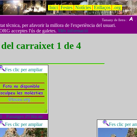
Inici
Festes
Notícies
Enllaços
.org
Tamany de lletra :
. 
t tècnica, per afavorir la millora de l'experiència del usuari.
ORG acceptes l'ús de galetes.
Més informació
 del carraixet 1 de 4
Fes clic per ampliar
0 - Paisatges d'Olocau
Fes clic per ampliar
Fes clic per a