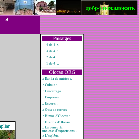
. .
Paisatges
.: 4 de 4 :.
.: 3 de 4 :.
.: 2 de 4 :.
.: 1 de 4 :.
Olocau.ORG
.: Banda de música :.
.: Cultius :.
.: Descarrega :.
.: Empreses :.
.: Esports :.
.: Guia de carrers :.
.: Himne d'Olocau :.
.: Història d'Olocau :.
mpliar
.: La Senyoria,
una casa d'exposicions :.
.: L'església :.