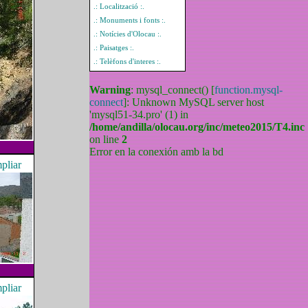
.: Localització :.
.: Monuments i fonts :.
.: Notícies d'Olocau :.
.: Paisatges :.
.: Telèfons d'interes :.
Warning
: mysql_connect() [
function.mysql-
connect
]: Unknown MySQL server host
'mysql51-34.pro' (1) in
/home/andilla/olocau.org/inc/meteo2015/T4.inc
on line
2
Error en la conexión amb la bd
mpliar
mpliar