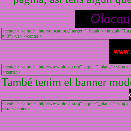
<center > <a href="http://olocau.org" target="_blank"><img alt="La p
="0"></a> </center >
<center > <a href="http://www.olocau.org" target="_blank"><img alt
</center >
També tenim el banner mode
<center > <a href="http://www.olocau.org" target="_blank"><img alt
</a> </center >