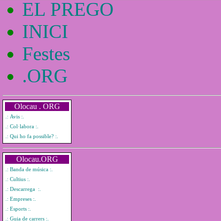
EL PREGO
INICI
Festes
.ORG
Olocau . ORG
.: Avis :.
.: Col·labora :.
.: Qui ho fa possible? :.
Olocau.ORG
.: Banda de música :.
.: Cultius :.
.: Descarrega :.
.: Empreses :.
.: Esports :.
.: Guia de carrers :.