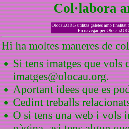
Col·labora 
Olocau.ORG utilitza galetes amb finalitat tè
En navegar per Olocau.ORG 
Hi ha moltes maneres de col
Si tens imatges que vols 
imatges@olocau.org.
Aportant idees que es pod
Cedint treballs relacionat
O si tens una web i vols 
pàgina, asi tens algun que