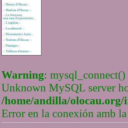
.: Himne d'Olocau :.
.: Història d'Olocau :.
.: La Senyoria,
una casa d'exposicions :.
.: L'església :.
.: Localització :.
.: Monuments i fonts :.
.: Notícies d'Olocau :.
.: Paisatges :.
.: Telèfons d'interes :.
Warning
: mysql_connect() 
Unknown MySQL server host
/home/andilla/olocau.org/
Error en la conexión amb la