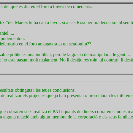
a del que es diu en el foro a traves de comentaris.
ix "del Mañez hi ha cap a favor, si a cas Rosi per no deixar sol al seu
iel.....
 poden entrar.
defensarlo en el foro amagats sota un seudonim??
e politic es una inutilitat, pero te la gracia de manipular a le gent....
o esta pasant molt malament. No li desitje res roin, al contrari, li desit
resultats obtinguts i les teues conclusions.
de realitzar els projectes que ja han presentat o presentaran les diferen
e cobraren si es realitza el PAI i quants de diners cobraren si no es real
en alguna relació amb algun membre de la corporació o els seus familiars