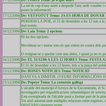
La nit de cap d'any aniré a despedir l'any amb vosaltre i 
ID 692
paseu la informació!
17/12/2006
De: VEÍ FOTUT Tema: JA ES HORA DE DONAR
PERDEM LA POR, el 31 de desembre a les 12 tots a la
ID 691
mal somni.
16/12/2006
De: Laia Tema: 2 opcions.
Hi ha dos opcions:
ID 690
Movilitzar-se i unirse tots els que estem en contra dels pa
O resignar-se a quedar com una aldea, i quant ja no es pug
16/12/2006
De: EL 31/12/06 A LES 12 HORES Tema: FESTA A
ID 689
El 31 de desembre a les 12 hores, tots a la plaça del pobl
15/12/2006
De: BONES NOTICIES Tema: NOTICIÓ
ID 688
DANI VA A DIMITIR. (VEURE INFORMACIÓNS DE
15/12/2006
De: Popeye Tema: La connexio gallega
L'alcalde del municipi d'Arroyo de la Encomienda, el Sr
investigades per requalificacions urbanístiques de terreny
Esta exempleada de l'alcalde pasá a formar part de la 
Tot això adornat amb múltiples relacions entre regidors,
(MAEXPA) isqueren avant.