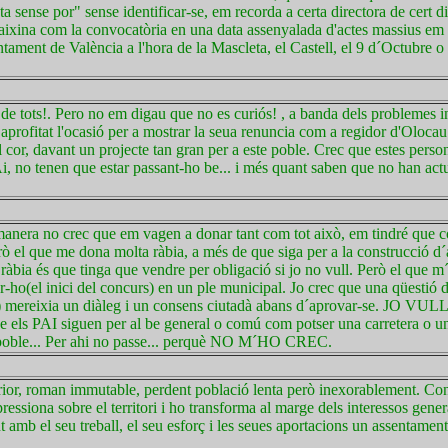
ta sense por" sense identificar-se, em recorda a certa directora de cert di
, aixina com la convocatòria en una data assenyalada d'actes massius em 
tament de València a l'hora de la Mascleta, el Castell, el 9 d´Octubre o 
nt de tots!. Pero no em digau que no es curiós! , a banda dels problemes 
aprofitat l'ocasió per a mostrar la seua renuncia com a regidor d'Olocau.
l cor, davant un projecte tan gran per a este poble. Crec que estes person
i, no tenen que estar passant-ho be... i més quant saben que no han ac
a manera no crec que em vagen a donar tant com tot això, em tindré que 
ò el que me dona molta ràbia, a més de que siga per a la construcció d
àbia és que tinga que vendre per obligació si jo no vull. Però el que m
-ho(el inici del concurs) en un ple municipal. Jo crec que una qüestió
bla) mereixia un diàleg i un consens ciutadà abans d´aprovar-se. JO
siguen per al be general o comú com potser una carretera o un c
 poble... Per ahi no passe... perquè NO M´HO CREC.
rior, roman immutable, perdent població lenta però inexorablement. Con
ressiona sobre el territori i ho transforma al marge dels interessos gener
 amb el seu treball, el seu esforç i les seues aportacions un assentame