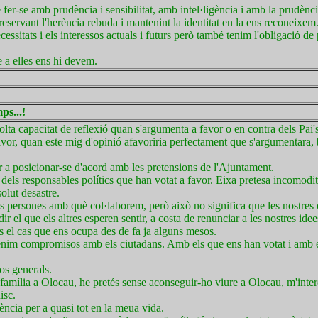
e fer-se amb prudència i sensibilitat, amb intel·ligència i amb la prudènc
reservant l'herència rebuda i mantenint la identitat en la ens reconeixem
ssitats i els interessos actuals i futurs però també tenim l'obligació de 
e a elles ens hi devem.
ps...!
lta capacitat de reflexió quan s'argumenta a favor o en contra dels Pai's
avor, quan este mig d'opinió afavoriria perfectament que s'argumentara, 
r a posicionar-se d'acord amb les pretensions de l'Ajuntament.
dels responsables polítics que han votat a favor. Eixa pretesa incomodi
olut desastre.
b les persones amb què col·laborem, però això no significa que les nostres
 el que els altres esperen sentir, a costa de renunciar a les nostres idee
 el cas que ens ocupa des de fa ja alguns mesos.
enim compromisos amb els ciutadans. Amb els que ens han votat i amb 
sos generals.
 família a Olocau, he pretés sense aconseguir-ho viure a Olocau, m'intere
isc.
ncia per a quasi tot en la meua vida.