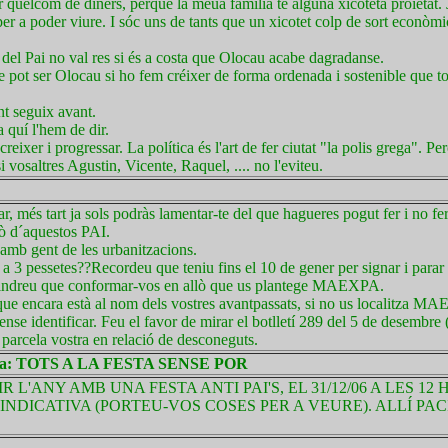
r quelcom de diners, perquè la meua família té alguna xicoteta proìetat.
 a poder viure. I sóc uns de tants que un xicotet colp de sort econòmic
del Pai no val res si és a costa que Olocau acabe dagradanse.
 pot ser Olocau si ho fem créixer de forma ordenada i sostenible que tot
nt seguix avant.
 quí l'hem de dir.
creixer i progressar. La política és l'art de fer ciutat "la polis grega". P
i vosaltres Agustin, Vicente, Raquel, .... no l'eviteu.
r, més tart ja sols podràs lamentar-te del que hagueres pogut fer i no fer
çò d´aquestos PAI.
 amb gent de les urbanitzacions.
 3 pessetes??Recordeu que teniu fins el 10 de gener per signar i parar 
ia tindreu que conformar-vos en allò que us plantege MAEXPA.
 que encara està al nom dels vostres avantpassats, si no us localitza M
sense identificar. Feu el favor de mirar el botlletí 289 del 5 de desem
la vostra en relació de desconeguts.
a: TOTS A LA FESTA SENSE POR
'ANY AMB UNA FESTA ANTI PAI'S, EL 31/12/06 A LES 12 H
INDICATIVA (PORTEU-VOS COSES PER A VEURE). ALLÍ PAC