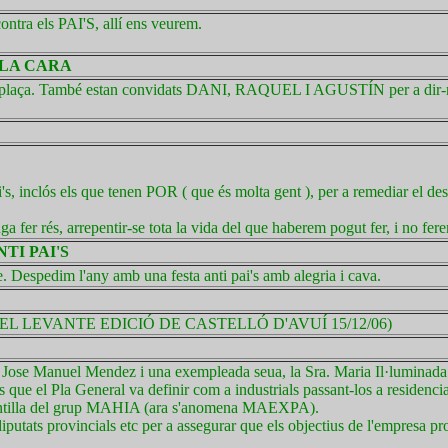
contra els PAI'S, allí ens veurem.
 LA CARA
 plaça. També estan convidats DANI, RAQUEL I AGUSTÍN per a dir-n
i's, inclós els que tenen POR ( que és molta gent ), per a remediar el des
a fer rés, arrepentir-se tota la vida del que haberem pogut fer, i no fer
NTI PAI'S
e. Despedim l'any amb una festa anti pai's amb alegria i cava.
L LEVANTE EDICIÓ DE CASTELLÓ D'AVUÍ 15/12/06)
. Jose Manuel Mendez i una exempleada seua, la Sra. Maria Il·luminada
s que el Pla General va definir com a industrials passant-los a residencia
plantilla del grup MAHIA (ara s'anomena MAEXPA).
 diputats provincials etc per a assegurar que els objectius de l'empres