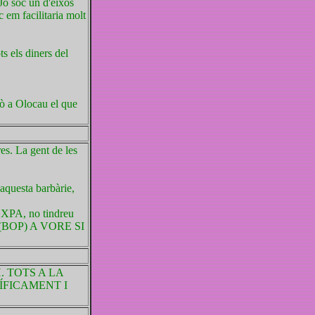
 Jo sóc un d'eixos
 em facilitaria molt
s els diners del
erò a Olocau el que
es. La gent de les
aquesta barbàrie,
AEXPA, no tindreu
bre (BOP) A VORE SI
. TOTS A LA
ÍFICAMENT I