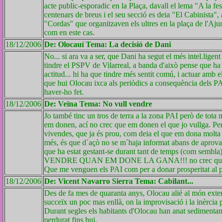
acte public-esporadic en la Plaça, davall el lema "A la fes
ID 700
centenars de breus i el seu secció es deia "El Cabinista"
"Cordas" que organitzaven els ultres en la plaça de l'Ajun
com en este cas.
18/12/2006
De: Olocauí Tema: La decisió de Dani
No... si ara va a ser, que Dani ha segut el més intel.lige
tindre el PSPV de Vilarreal, a banda d'això pense que ha 
ID 699
actitud... hi ha que tindre més sentit comú, i actuar amb e
que hui Olocau ixca als periòdics a consequència dels PA
haver-ho fet.
18/12/2006
De: Veïna Tema: No vull vendre
Jo també tinc un tros de terra a la zona PAI però de tot
em donen, ací no crec que em donen el que jo vullga. Per
vivendes, que ja és prou, com deia el que em dona molta r
ID 698
més, és que d´açò no se m´haja informat abans de aprovar
que ha estat gestant-se durant tant de temps (com sem
VENDRE QUAN EM DONE LA GANA!!! no crec que els PAI 
Que me venguen els PAI com per a donar prosperitat al
18/12/2006
De: Vicent Navarro Sierra Tema: Cabilant...
Des de fa mes de quaranta anys, Olocau alié al món exte
succeïx un poc mas enllà, on la improvisació i la inèrcia p
Durant segles els habitants d'Olocau han anat sedimentant
perdurat fins hui.