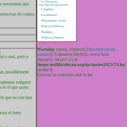
.: La Senyoria,
ia necessària que
una casa d'exposicions :.
.
.: L'església :.
preservar els valors,
.: Localització :.
.: Monuments i fonts :.
.: Notícies d'Olocau :.
.: Paisatges :.
.: Telèfons d'interes :.
Warning
: mysql_connect() [
function.mysql-
.
connect
]: Unknown MySQL server host
bé o mal, però a
'mysql51-34.pro' (1) in
/home/andilla/olocau.org/inc/meteo2015/T4.inc
on line
2
tat, possiblement
Error en la conexión amb la bd
 opinions estiguen
s és el que porta
els que no ens han
ssa el futur