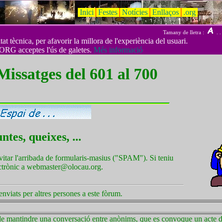
Inici
Festes
Notícies
Enllaços
.org
Tamany de lletra :
. .
t tècnica, per afavorir la millora de l'experiència del usuari.
ORG acceptes l'ús de galetes.
Més informació
 Missatges del 601 al 700
tes, queixes, ...
vitar l'arribada de formularis-masius ("SPAM"). Si teniu
ectrònic a webmaster@olocau.org.
nviats per altres persones a este fòrum.
 de mantindre una conversació entre anònims, que es convoque un acte d