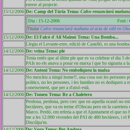
enrere al projecte.
15/12/2006
De: Camp del Túria Tema:
Calvo renunciará mañana 
Dia : 15-12-2006
Font 
ID 683
Titular
Calvo renunciará mañana al acta de edil en Ol
15/12/2006
De: El Falcó d´Ali Maimó Tema: Una Bomba...
ID 682
Llegiu el Levante-emv, edició de Castelló, es una bomba.
14/12/2006
De: veïna Tema: ple
Tenia entès que al últim ple que es va celebrar el dia 5
ID 681
PAIs no els anava a posar en marxa i que ho signaria a l
14/12/2006
De: Antoni Tema: No emboliqueu la maixa
No mescleu a ningú home!!, una cosa son les persones públi
ID 680
politics, no les persones, i les families no es dediquen a
coneixement, que per a d'això està.
14/12/2006
De: Tomeu Tema: Re a Chaletero
Perdona, perdona, pero crec que en aquella ocasió no em
hectàrees, que va en terme d'Olocau pero en la carretera 
ID 679
Marco. Perdó, em referia a que el Ajuntament el que no ha
me a les 12.000 vivendes del PAI de 480 hectàrees, i el P
Discúlpa'm.
14/12/2006
De: Voro Tema: Per Andrea