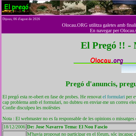
Dijous, 06 d'agost de 2026
Olocau.ORG utilitza galetes amb finalita
En navegar per Olocau.
El Pregó !! -
Pregó d'anuncis, pregun
El pregó esta re-obert en fase de probes. He renovat
el formulari
per e
cap problema amb el formulari, no dubteu en enviar-me un correu el
Confie disculpeu les molèsties
Nota : El webmaster no es fa responsable de les opinions o missatges e
18/12/2006
De: Jose Navarro Tema: El Nou Fascio
M'havia proposat no participar en el fòrum, sóc incapaç