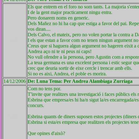
Els que entrem en el foro no som tants. La majoria s'enter
I de la gent major practicament ningu entra.
Pero donarem noms en generic.
Dels Mañez no hi ha cap que estiga a favor del pai. Repet
vos diran....
Dels Calvo, el mateix, pero no volen portar la contra a Dan
ID 678
I els que estan a favor com no tenen ningun argument no
Creus que si haguera algun argument no hageren eixit a 
Andrea aço ni te ni peus ni caps!
No vull ofendre a la persona, pero Agustin com a responsabl
La teua germana es una excelent persona i estic segur que h
crec que deuria sortir de eixe cercle i trencar amb ells.
Si no es aixi, Andrea, el poble es morira.
14/12/2006
De: Luna Tema: Per Andrea Alambiaga Zurriaga
Com no tens por.
T'invite que realitzes una investigació i faces públics els 
Esbrina que empresa/es hi ha/n sigut la/es encarregada/es 
concurs.
ID 677
Esbrina quants de diners suposen estos projectes (diners qu
Esbrina si esta/es empresa que realitzen els projectes ten
Que opines d'això?