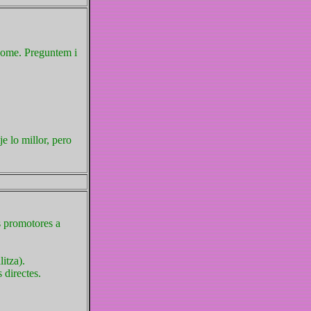
 home. Preguntem i
je lo millor, pero
ts promotores a
itza).
 directes.