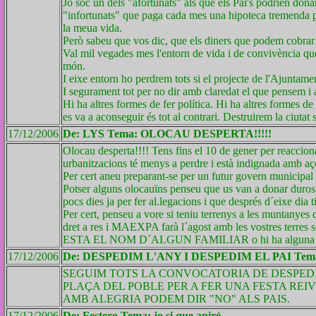
Jo sóc un dels "afortunats" als que els Pai's podrien dona
"infortunats" que paga cada mes una hipoteca tremenda per
la meua vida.
Però sabeu que vos dic, que els diners que podem cobrar 
Val mil vegades mes l'entorn de vida i de convivència que
món.
I eixe entorn ho perdrem tots si el projecte de l'Ajuntame
I segurament tot per no dir amb claredat el que pensem i a
Hi ha altres formes de fer política. Hi ha altres formes de 
es va a aconseguir és tot al contrari. Destruirem la ciutat s
17/12/2006
De: LYS Tema: OLOCAU DESPERTA!!!!!
Olocau desperta!!!! Tens fins el 10 de gener per reacciona
urbanitzacions té menys a perdre i està indignada amb a
Per cert aneu preparant-se per un futur govern municipal
Potser alguns olocauïns penseu que us van a donar duros a
ID 694
pocs dies ja per fer al.legacions i que després d´eixe d
Per cert, penseu a vore si teniu terrenys a les muntanyes
dret a res i MAEXPA farà l´agost amb les vostres terres 
ESTA EL NOM D´ALGUN FAMILIAR o hi ha alguna parce
17/12/2006
De: DESPEDIM L'ANY I DESPEDIM EL PAI Tem
SEGUIM TOTS LA CONVOCATORIA DE DESPEDIR L
ID 693
PLAÇA DEL POBLE PER A FER UNA FESTA REIV
AMB ALEGRIA PODEM DIR "NO" ALS PAIS.
17/12/2006
De: Festero Tema: jo si que aniré