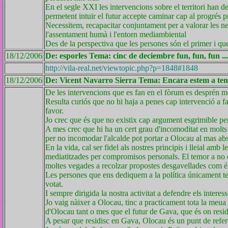
ID 697
En el segle XXI les intervencions sobre el territori han d
permetent intuir el futur accepte caminar cap al progrés p
Necessitem, recapacitar conjuntament per a valorar les nece
l'assentament humà i l'entorn mediambiental
Des de la perspectiva que les persones són el primer i qu
18/12/2006
De: esporles Tema: cinc de deciembre fun, fun, fun ...
ID 696
http://vila-real.net/viewtopic.php?p=1848#1848
18/12/2006
De: Vicent Navarro Sierra Tema: Encara estem a tem
De les intervencions que es fan en el fòrum es desprén mo
Resulta curiós que no hi haja a penes cap intervenció a f
favor.
Jo crec que és que no existix cap argument esgrimible pe
A mes crec que hi ha un cert grau d'incomoditat en molts 
per no incomodar l'alcalde pot portar a Olocau al mas abs
En la vida, cal ser fidel als nostres principis i lleial am
mediatitzades per compromisos personals. El temor a no dir
moltes vegades a recolzar propostes desgavellades com és
Les persones que ens dediquem a la política únicament t
votat.
I sempre dirigida la nostra activitat a defendre els interes
ID 695
Jo vaig nàixer a Olocau, tinc a practicament tota la meua
d'Olocau tant o mes que el futur de Gava, que és on resid
A pesar que residisc en Gava, Olocau és un punt de referè