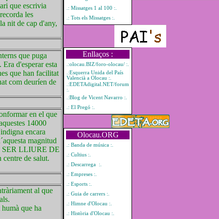
ari que escrivia
.: Missatges 1 al 100 :.
recorda les
.: Tots els Missatges :.
la nit de cap d'any,
Enllaços :
interns que puga
 Era d'esperar esta
.:olocau.BIZ/foro-olocau/ :.
es que han facilitat
.:Esquerra Unida del País
Valencià a Olocau :.
tuat com deuríen de
.:EDETAdigital.NET/forum
:.
.:Blog de Vicent Navarro :.
.: El Pregó :.
conformar en el que
´aquestes 14000
´indigna encara
Olocau.ORG
 d´aquesta magnitud
.: Banda de música :.
 VULL SER LLIURE DE
.: Cultius :.
entre de salut.
.: Descarrega :.
.: Empreses :.
.: Esports :.
tràriament al que
.: Guia de carrers :.
als.
.: Himne d'Olocau :.
nt humà que ha
.: Història d'Olocau :.