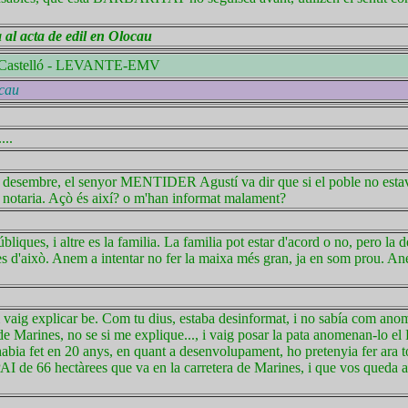
al acta de edil en Olocau
: Castelló - LEVANTE-EMV
ocau
...
 de desembre, el senyor MENTIDER Agustí va dir que si el poble no esta
a notaria. Açò és així? o m'han informat malament?
ques, i altre es la familia. La familia pot estar d'acord o no, pero la de
 res d'això. Anem a intentar no fer la maixa més gran, ja en som prou. Ane
 vaig explicar be. Com tu dius, estaba desinformat, i no sabía com ano
de Marines, no se si me explique..., i vaig posar la pata anomenan-lo el
bia fet en 20 anys, en quant a desenvolupament, ho pretenyia fer ara tot
AI de 66 hectàrees que va en la carretera de Marines, i que vos queda al