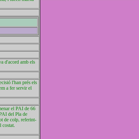
va d'acord amb els
cisió l'han prés els
m a fer servir el
menar el PAI de 66
 PAI del Pla de
 de colp, referint-
 costat.