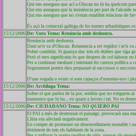
ID 687
Qui ens assegura que ací a Olocau no hi ha quelcom par
Qui ens assegura que la insistència per part de l'alcalde
Qui ens assegura que no s'estan establint relacions de favo
És açò la connexió gallega de les trames urbanístiques oc
15/12/2006
De: Voro Tema: Renúncia amb deshonra.
Renúncia amb deshonra.
Dani se'n va d'Olocau. Reununcia a ser regidor i se'n va a 
Pobre candidat. Si guanya tinc tots els dubtes que siga gr
Però el mes significatiu és que despres de col·laborar en 
ID 686
Per a continuar medrant i intentant fer carrera política a c
Segurament porten dies preparant al successor o success
D'uan vegada a veure si som capaços d'assentar-nos i pla
15/12/2006
De: Archilaga Tema:
Sobre el que parleu de la por, sembla que no estiguem al
ID 685
mamoneo que hi ha... en quant a favors i tal. No es deu
15/12/2006
De: CIUDADANO Tema:
NO QUIERO PAI
El PAI a més de destrossar el paisatge, provocarà una mas
Llíria ens afectarà negativament.
En compte de promoure un desenrotllament raonable i soste
ID 684
detriment de tots els habitants de la zona.
Per a millorar la nostra qualitat de vida, pregue als re