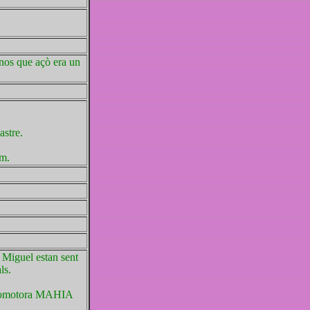
os que açò era un
astre.
em.
 Miguel estan sent
ls.
a promotora MAHIA