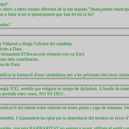
egut?
 no obeïx a altres motius diferents de la tan manida "finançament municip
r a futur si tot el plantejament que han fet els ix bé?
ultes?
Villareal a dirigir l'oficina del candidat.
àcies a Dani.
l'afonament d'Olocau este element s'en va d'ací.
osta dels contribuents.
ora de Dani.
nificar la formació d'una candidatura per a les pròximes eleccions munic
 segle XXI, sembla que estigam en temps de dictadura. A banda de estar 
en permitir estes coses, NO ES DEU.
sificació del trànsit rodat sobretot en hores punta i caps de setmana. S
nible, l'Ajuntament ha optat per la depredació del territori en favor d'
sponsables, que esta BARBARITAT no seguisca avant, utilizen el sentit c