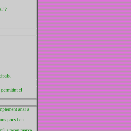
al"?
ipals.
permitint el
implement anar a
uns pocs i en
omú, i facen marxa