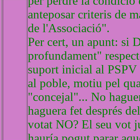
per perdre la condició d
anteposar criteris de ma
de l'Associació".
Per cert, un apunt: si 
profundament" respecte
suport inicial al PSPV
al poble, motiu pel qua
"concejal"... No hague
haguera fet després del
votat NO? El seu vot ju
hauría pogut parar aque