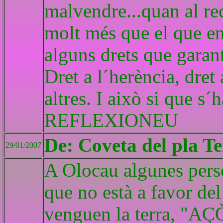
malvendre...quan al rec
molt més que el que en
alguns drets que garan
Dret a l´herència, dret 
altres. I això si que s
REFLEXIONEU
De: Coveta del pla T
29/01/2007
A Olocau algunes perso
que no està a favor de
venguen la terra, 