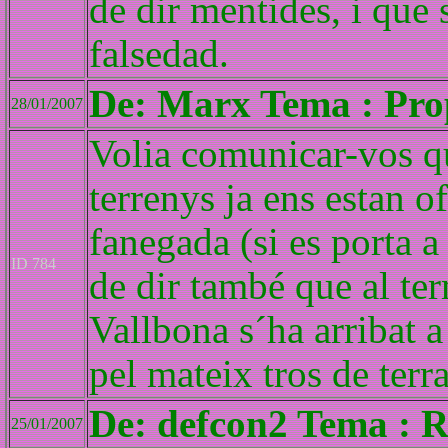
de dir mentides, i que 
falsedad.
De: Marx Tema : Prop
28/01/2007
Volia comunicar-vos qu
terrenys ja ens estan o
fanegada (si es porta 
ID 784
de dir també que al ter
Vallbona s´ha arribat 
pel mateix tros de terra
De: defcon2 Tema : R
25/01/2007