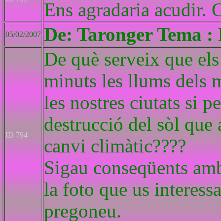
Ens agradaria acudir. G
De: Taronger Tema : 
05/02/2007
De què serveix que els 
minuts les llums dels 
les nostres ciutats si 
destrucció del sòl que
ID 794
canvi climàtic????
Sigau conseqüents amb e
la foto que us interessa
pregoneu.