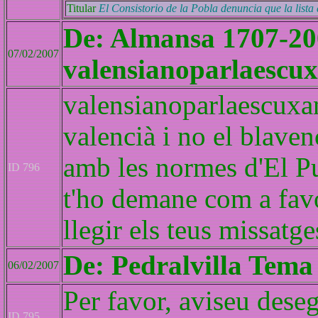
Titular
El Consistorio de la Pobla denuncia que la lista 
De: Almansa 1707-20
07/02/2007
valensianoparlaescu
valensianoparlaescuxant
valencià i no el blaven
amb les normes d'El Pu
ID 796
t'ho demane com a favo
llegir els teus missatge
De: Pedralvilla Tema 
06/02/2007
Per favor, aviseu deseg
ID 795