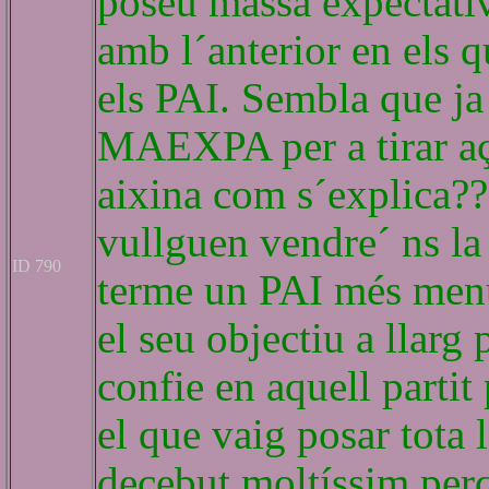
poseu massa expectati
amb l´anterior en els 
els PAI. Sembla que j
MAEXPA per a tirar açò
aixina com s´explica??
vullguen vendre´ ns la
ID 790
terme un PAI més menu
el seu objectiu a llarg 
confie en aquell partit 
el que vaig posar tota
decebut moltíssim perq