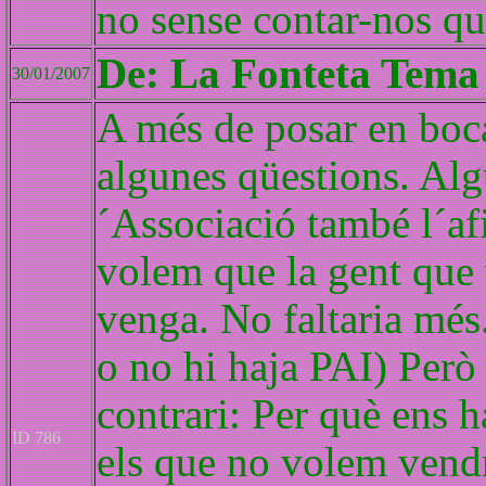
no sense contar-nos qu
De: La Fonteta Tema 
30/01/2007
A més de posar en boca
algunes qüestions. Alg
´Associació també l´af
volem que la gent que v
venga. No faltaria més.
o no hi haja PAI) Però 
contrari: Per què ens h
ID 786
els que no volem vendr