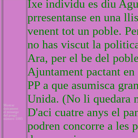
Ixe individu es diu Agu
prresentanse en una lli
venent tot un poble. Per
no has viscut la politi
Ara, per el be del poble
Ajuntament pactant en el
PP a que asumisca gran
Unida. (No li quedara 
Mostrar
D'aci cuatre anys el pa
únicament
el missatge
del pregó
número 1085
podren concorre a les