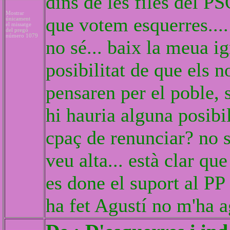
dins de les files del P
Mostrar
que votem esquerres....
únicament
el missatge
del pregó
número 1079
no sé... baix la meua ig
posibilitat de que els 
pensaren per el poble, 
hi hauria alguna posibi
cpaç de renunciar? no s
veu alta... està clar q
es done el suport al PP 
ha fet Agustí no m'ha 