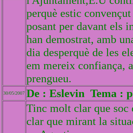
l'Ajuntament,E.U conti
perquè estic convençut 
posant per davant els i
han demostrat, amb una 
dia desperquè de les el
em mereix confiança, a
prengueu.
De : Eslevin Tema : 
30/05/2007
Tinc molt clar que soc 
clar que mirant la situ