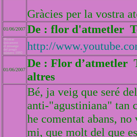
Gràcies per la vostra a
De : flor d'atmetler 
01/06/2007
Mostrar
http://www.youtube
únicament
el missatge
del pregó
número 1092
De : Flor d’atmetler T
01/06/2007
altres
Bé, ja veig que seré de
anti-"agustiniana" tan 
he comentat abans, no v
mi, que molt del que es