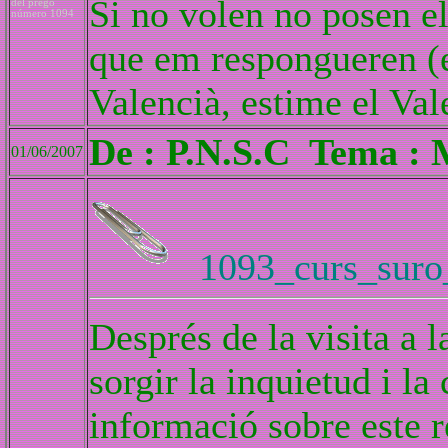
Si no volen no posen e
del pregó
número 1094
que em respongueren (e
Valencià, estime el Va
De : P.N.S.C Tema : 
01/06/2007
1093_curs_suro
Després de la visita a 
sorgir la inquietud i la
informació sobre este r