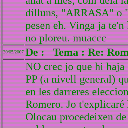
anat a més, com deia 
dilluns, "ARRASA" o 
pesen eh. Vinga ja te'n
no ploreu. muaccc
De : Tema : Re: Rom
30/05/2007
NO crec jo que hi haja 
PP (a nivell general) q
en les darreres eleccio
Romero. Jo t'explicaré 
Olocau procedeixen de 