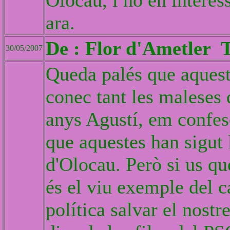
Olocau, i no en interes
ara.
De : Flor d'Ametler T
30/05/2007
Queda palés que aquest
conec tant les maleses 
anys Agustí, em confese
que aquestes han sigut 
d'Olocau. Però si us qu
és el viu exemple del c
política salvar el nostr