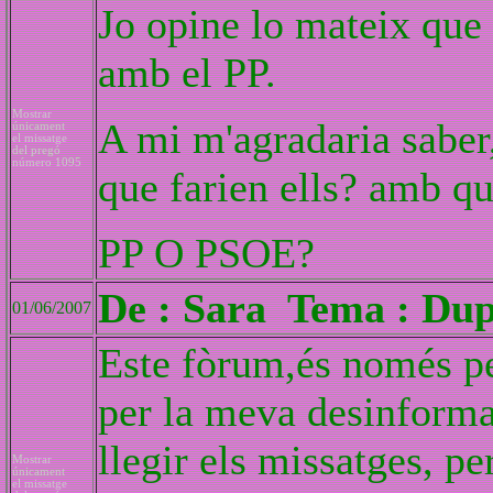
Jo opine lo mateix que 
amb el PP.
Mostrar
A mi m'agradaria saber,
únicament
el missatge
del pregó
número 1095
que farien ells? amb qu
PP O PSOE?
De : Sara Tema : Dup
01/06/2007
Este fòrum,és només pe
per la meva desinforma
llegir els missatges, p
Mostrar
únicament
el missatge