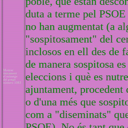
poble, que estan descon
duta a terme pel PSOE e
no han augmentat (a alg
"sospitosament" del cens
inclosos en ell des de 
de manera sospitosa es 
Mostrar
eleccions i què es nutr
únicament
el missatge
del pregó
número 1083
ajuntament, procedent 
o d'una més que sospit
com a "diseminats" que 
PSOE). No és tant que e