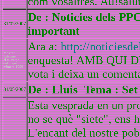
com vosaltres. Au!salu
De : Noticies dels PP
31/05/2007
important
Ara a:
http://noticiesd
Mostrar
enquesta! AMB QUI D
únicament
el missatge
del pregó
número 1090
vota i deixa un comenta
De : Lluis Tema : Set
31/05/2007
Esta vesprada en un pr
no se què "siete", ens 
L'encant del nostre pob