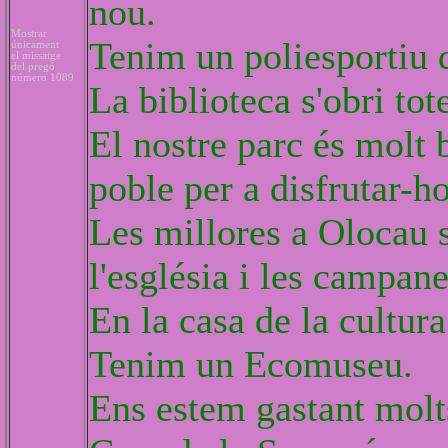
nou.
Mostrar
Tenim un poliesportiu 
únicament
el missatge
del pregó
número 1089
La biblioteca s'obri tot
El nostre parc és molt 
poble per a disfrutar-ho
Les millores a Olocau 
l'església i les campane
En la casa de la cultura
Tenim un Ecomuseu.
Ens estem gastant molts