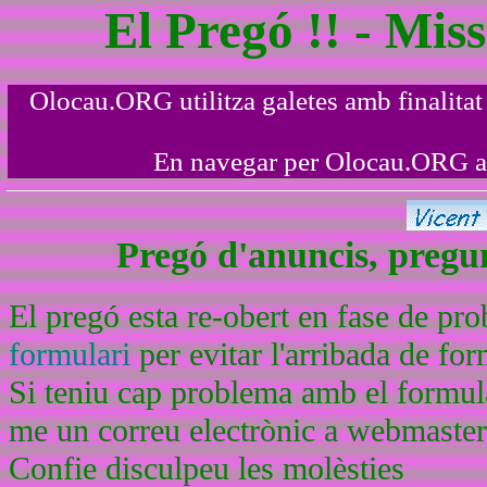
El Pregó !! - Mis
Olocau.ORG utilitza galetes amb finalitat t
En navegar per Olocau.ORG acc
Pregó d'anuncis, pregunt
El pregó esta re-obert en fase de pr
formulari
per evitar l'arribada de f
Si teniu cap problema amb el formula
me un correu electrònic a webmaste
Confie disculpeu les molèsties