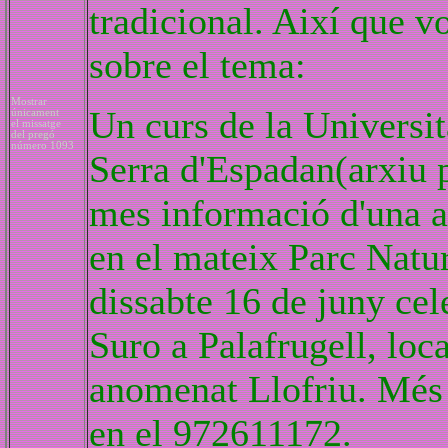
tradicional. Així que v
sobre el tema:
Mostrar
Un curs de la Universit
únicament
el missatge
del pregó
número 1093
Serra d'Espadan(arxiu
mes informació d'una ac
en el mateix Parc Natur
dissabte 16 de juny cel
Suro a Palafrugell, loca
anomenat Llofriu. Més
en el 972611172.