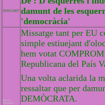
De : D'esquerres i in
damunt de les esquerre
30/05/2007
'democràcia'
Missatge tant per EU c
simple estiuejant d'olo
hem votat COMPROMIS 
Republicana del País Va
Una volta aclarida la m
ressaltar que per damu
DEMÒCRATA.
Mostrar
únicament