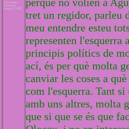
perquè no volíen a Agu
el missatge
del pregó
número 1080
tret un regidor, parleu 
meu entendre esteu tots
representen l'esquerra 
principis polítics de mo
ací, és per què molta g
canviar les coses a què
com l'esquerra. Tant si
amb uns altres, molta g
que si que se és que fa