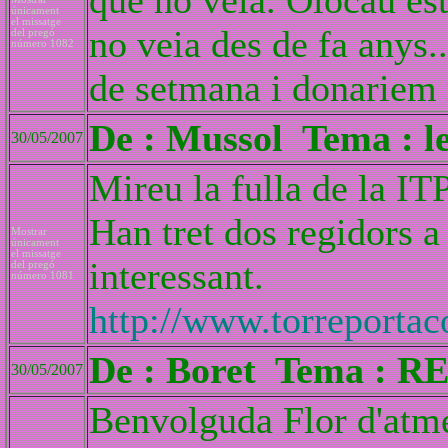
que no veia. Olocau est
únicament
el missatge
no veia des de fa anys.
del pregó
número 1082
de setmana i donariem 
De : Mussol Tema : le
30/05/2007
Mireu la fulla de la ITP
Han tret dos regidors a
Mostrar
únicament
el missatge
interessant.
del pregó
número 1081
http://www.torreportaco
De : Boret Tema : RE:
30/05/2007
Benvolguda Flor d'atme