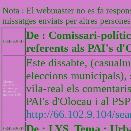
Nota : El webmaster no es fa respons
missatges enviats per altres persones
De : Comissari-políti
04/06/2007
referents als PAI's d'
Este dissabte, (casualm
eleccions municipals), 
Mostrar
vila-real els comentari
únicament
el missatge
del pregó
número 1100
PAI's d'Olocau i al PS
http://66.102.9.104/s
De : LYS Tema : Urb
03/06/2007