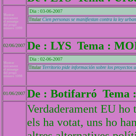
Dia : 03-06-2007
Mostrar
únicament
Titular
Cien personas se manifiestan contra la ley urban
el missatge
del pregó
número 1099
De : LYS Tema : M
02/06/2007
Dia : 02-06-2007
Mostrar
únicament
Titular
Territorio pide información sobre los proyectos u
el missatge
del pregó
número 1098
De : Botifarró Tema :
01/06/2007
Verdaderament EU ho te 
els ha votat, uns ho ha
altres alternatives polít