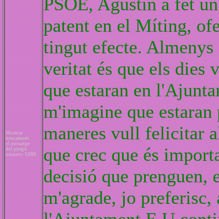
PSOE, Agustin a fet un 
patent en el Míting, ofe
tingut efecte. Almenys
veritat és que els dies v
que estaran en l'Ajunta
m'imagine que estaran 
maneres vull felicitar a
Mostrar
únicament
el missatge
que crec que és importa
del pregó
número 1088
decisió que prenguen, 
m'agrade, jo preferisc,