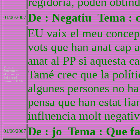
regidoría, poden obtind
De : Negatiu Tema : 
01/06/2007
EU vaix el meu concept
vots que han anat cap a
anat al PP si aquesta c
Mostrar
Tamé crec que la polític
únicament
el missatge
del pregó
número 1096
algunes persones no ha
pensa que han estat lia
influencia molt negativ
De : jo Tema : Que f
01/06/2007