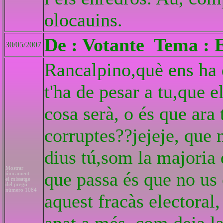
olocauins.
De : Votante Tema : E
30/05/2007
Rancalpino,què ens ha d
t'ha de pesar a tu,que 
cosa serà, o és que ara
corruptes??jejeje, que 
dius tú,som la majoria 
Mostrar
que passa és que no us
únicament
el missatge
del pregó
número 1084
aquest fracàs electoral,