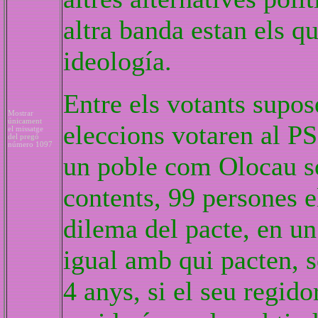
altra banda estan els q
ideología.
Entre els votants supos
Mostrar
únicament
eleccions votaren al PS
el missatge
del pregó
número 1097
un poble com Olocau so
contents, 99 persones e
dilema del pacte, en un
igual amb qui pacten, se
4 anys, si el seu regidor