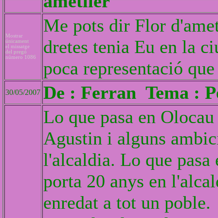
ametller
Me pots dir Flor d'amet
Mostrar
dretes tenia Eu en la ci
únicament
el missatge
del pregó
número 1086
poca representació que
De : Ferran Tema : Pe
30/05/2007
Lo que pasa en Olocau 
Agustin i alguns ambic
l'alcaldia. Lo que pasa
porta 20 anys en l'alcal
enredat a tot un poble.