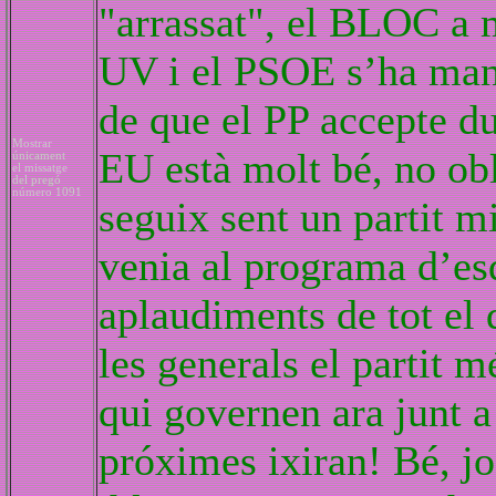
"arrassat", el BLOC a m
UV i el PSOE s’ha mant
de que el PP accepte d
Mostrar
EU està molt bé, no ob
únicament
el missatge
del pregó
número 1091
seguix sent un partit mi
venia al programa d’esq
aplaudiments de tot el
les generals el partit m
qui governen ara junt a
próximes ixiran! Bé, j