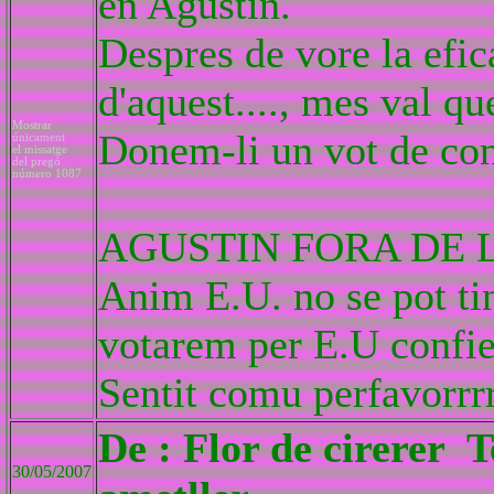
en Agustin.
Despres de vore la efica
d'aquest...., mes val q
Mostrar
Donem-li un vot de con
únicament
el missatge
del pregó
número 1087
AGUSTIN FORA DE 
Anim E.U. no se pot tin
votarem per E.U confie
Sentit comu perfavorrr
De : Flor de cirerer 
30/05/2007