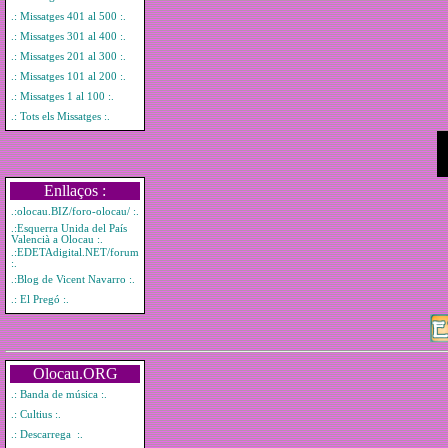
.: Missatges 401 al 500 :.
.: Missatges 301 al 400 :.
.: Missatges 201 al 300 :.
.: Missatges 101 al 200 :.
.: Missatges 1 al 100 :.
.: Tots els Missatges :.
Enllaços :
.:olocau.BIZ/foro-olocau/ :.
.:Esquerra Unida del País
Valencià a Olocau :.
.:EDETAdigital.NET/forum
:.
.:Blog de Vicent Navarro :.
.: El Pregó :.
Olocau.ORG
.: Banda de música :.
.: Cultius :.
.: Descarrega :.