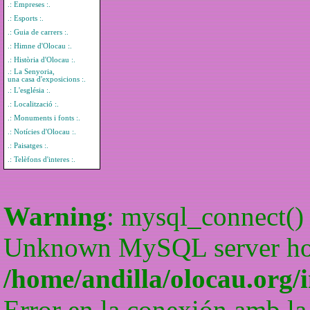
.: Empreses :.
.: Esports :.
.: Guia de carrers :.
.: Himne d'Olocau :.
.: Història d'Olocau :.
.: La Senyoria,
una casa d'exposicions :.
.: L'església :.
.: Localització :.
.: Monuments i fonts :.
.: Notícies d'Olocau :.
.: Paisatges :.
.: Telèfons d'interes :.
Warning
: mysql_connect() 
Unknown MySQL server host
/home/andilla/olocau.org/
Error en la conexión amb la