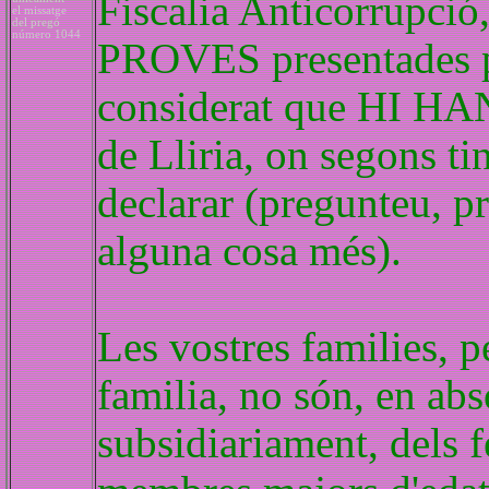
Fiscalia Anticorrupci
el missatge
del pregó
número 1044
PROVES presentades pe
considerat que HI HAN
de Lliria, on segons tin
declarar (pregunteu, pr
alguna cosa més).
Les vostres families, pe
familia, no són, en abs
subsidiariament, dels fe