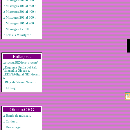
.: Missatges 501 al 600 :.
.: Missatges 401 al 500 :.
.: Missatges 301 al 400 :.
.: Missatges 201 al 300 :.
.: Missatges 101 al 200 :.
.: Missatges 1 al 100 :.
.: Tots els Missatges :.
Enllaços :
.:olocau.BIZ/foro-olocau/ :.
.:Esquerra Unida del País
Valencià a Olocau :.
.:EDETAdigital.NET/forum
:.
.:Blog de Vicent Navarro :.
.: El Pregó :.
Olocau.ORG
.: Banda de música :.
.: Cultius :.
.: Descarrega :.