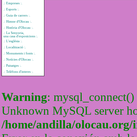
.: Empreses :.
.: Esports :.
.: Guia de carrers :.
.: Himne d'Olocau :.
.: Història d'Olocau :.
.: La Senyoria,
una casa d'exposicions :.
.: L'església :.
.: Localització :.
.: Monuments i fonts :.
.: Notícies d'Olocau :.
.: Paisatges :.
.: Telèfons d'interes :.
Warning
: mysql_connect() 
Unknown MySQL server host
/home/andilla/olocau.org/