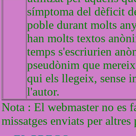
símptoma del dèficit d
poble durant molts any
han molts textos anòni
temps s'escriurien anò
pseudònim que mereixen
qui els llegeix, sense i
l'autor.
Nota : El webmaster no es f
missatges enviats per altres