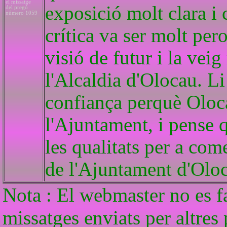
el missatge
exposició molt clara i 
del pregó
número 1059
crítica va ser molt per
visió de futur i la veig
l'Alcaldia d'Olocau. L
confiança perquè Oloca
l'Ajuntament, i pense q
les qualitats per a come
de l'Ajuntament d'Olo
Nota : El webmaster no es f
missatges enviats per altres