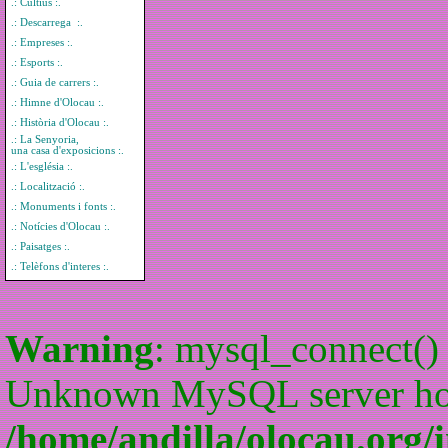
.: Cultius :.
.: Descarrega :.
.: Empreses :.
.: Esports :.
.: Guia de carrers :.
.: Himne d'Olocau :.
.: Història d'Olocau :.
.: La Senyoria,
una casa d'exposicions :.
.: L'església :.
.: Localització :.
.: Monuments i fonts :.
.: Notícies d'Olocau :.
.: Paisatges :.
.: Telèfons d'interes :.
Warning
: mysql_connect() 
Unknown MySQL server host
/home/andilla/olocau.org/