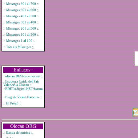
.: Missatges 601 al 700 :.
.: Missatges 501 al 600 :.
.: Missatges 401 al 500 :.
.: Missatges 301 al 400 :.
.: Missatges 201 al 300 :.
.: Missatges 101 al 200 :.
.: Missatges 1 al 100 :.
.: Tots els Missatges :.
Enllaços :
.:olocau.BIZ/foro-olocau/ :.
.:Esquerra Unida del País
Valencià a Olocau :.
.:EDETAdigital.NET/forum
:.
.:Blog de Vicent Navarro :.
.: El Pregó :.
Olocau.ORG
.: Banda de música :.