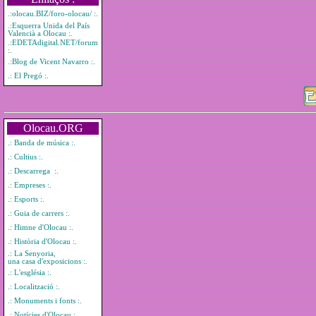
.:olocau.BIZ/foro-olocau/ :.
.:Esquerra Unida del País
Valencià a Olocau :.
.:EDETAdigital.NET/forum
:.
.:Blog de Vicent Navarro :.
.: El Pregó :.
Olocau.ORG
.: Banda de música :.
.: Cultius :.
.: Descarrega :.
.: Empreses :.
.: Esports :.
.: Guia de carrers :.
.: Himne d'Olocau :.
.: Història d'Olocau :.
.: La Senyoria,
una casa d'exposicions :.
.: L'església :.
.: Localització :.
.: Monuments i fonts :.
.: Notícies d'Olocau :.