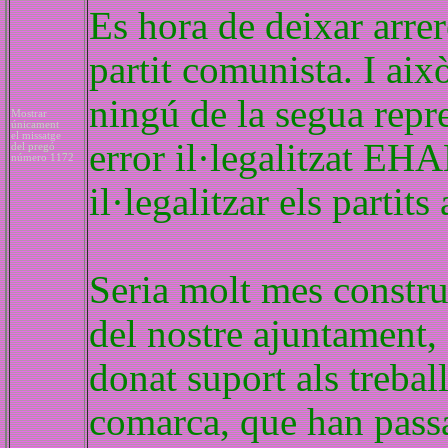
Es hora de deixar arrer
partit comunista. I aix
ningú de la segua repre
Mostrar
únicament
el missatge
error il·legalitzat EHA
del pregó
número 1172
il·legalitzar els partits
Seria molt mes constru
del nostre ajuntament,
donat suport als trebal
comarca, que han passa