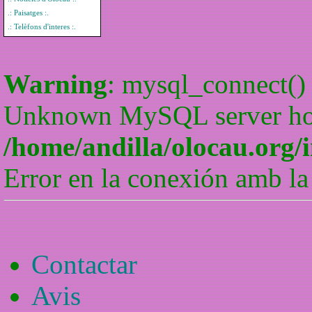
.: Paisatges :.
.: Telèfons d'interes :.
Warning
: mysql_connect() 
Unknown MySQL server host
/home/andilla/olocau.org/
Error en la conexión amb la
Contactar
Avis