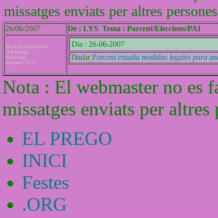
missatges enviats per altres persones
26/06/2007
De : LYS Tema : Parcent/Eleccions/PAI
Dia : 26-06-2007
Mostrar únicament
el missatge
Titular
Parcent estudia medidas legales para an
del pregó
número 1175
Nota : El webmaster no es f
missatges enviats per altres
EL PREGO
INICI
Festes
.ORG