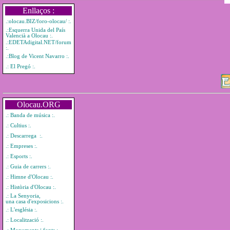
Enllaços :
.:olocau.BIZ/foro-olocau/ :.
.:Esquerra Unida del País
Valencià a Olocau :.
.:EDETAdigital.NET/forum
:.
.:Blog de Vicent Navarro :.
.: El Pregó :.
Olocau.ORG
.: Banda de música :.
.: Cultius :.
.: Descarrega :.
.: Empreses :.
.: Esports :.
.: Guia de carrers :.
.: Himne d'Olocau :.
.: Història d'Olocau :.
.: La Senyoria,
una casa d'exposicions :.
.: L'església :.
.: Localització :.