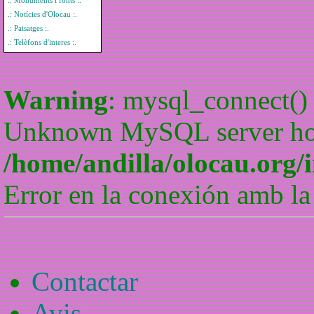
.: Monuments i fonts :.
.: Notícies d'Olocau :.
.: Paisatges :.
.: Telèfons d'interes :.
Warning
: mysql_connect() 
Unknown MySQL server host
/home/andilla/olocau.org/
Error en la conexión amb la
Contactar
Avis