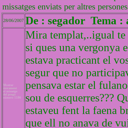
missatges enviats per altres persones
De : segador Tema : 
28/06/2007
Mira templat,..igual te
si ques una vergonya es
estava practicant el vo
segur que no participa
pensava estar el fulano
Mostrar
únicament
el missatge
sou de esquerres??? Qu
del pregó
número 1186
estaveu fent la faena b
que ell no anava de vui