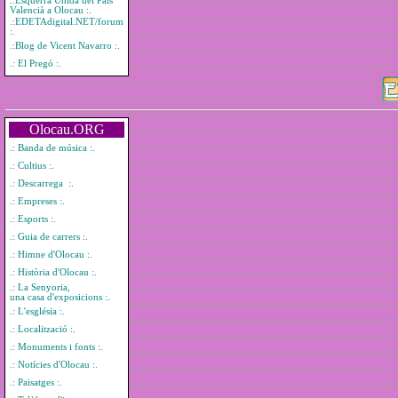
.:Esquerra Unida del País
Valencià a Olocau :.
.:EDETAdigital.NET/forum
:.
.:Blog de Vicent Navarro :.
.: El Pregó :.
Olocau.ORG
.: Banda de música :.
.: Cultius :.
.: Descarrega :.
.: Empreses :.
.: Esports :.
.: Guia de carrers :.
.: Himne d'Olocau :.
.: Història d'Olocau :.
.: La Senyoria,
una casa d'exposicions :.
.: L'església :.
.: Localització :.
.: Monuments i fonts :.
.: Notícies d'Olocau :.
.: Paisatges :.