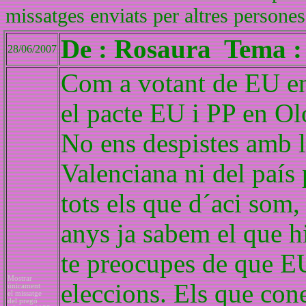
missatges enviats per altres persones
De : Rosaura Tema :
28/06/2007
Com a votant de EU en
el pacte EU i PP en Ol
No ens despistes amb l
Valenciana ni del país p
tots els que d´aci som,
anys ja sabem el que hi
te preocupes de que EU
Mostrar
eleccions. Els que con
únicament
el missatge
del pregó