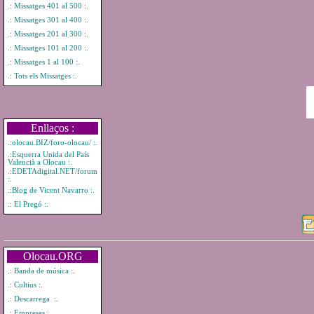
.: Missatges 401 al 500 :.
.: Missatges 301 al 400 :.
.: Missatges 201 al 300 :.
.: Missatges 101 al 200 :.
.: Missatges 1 al 100 :.
.: Tots els Missatges :.
Enllaços :
.:olocau.BIZ/foro-olocau/ :.
.:Esquerra Unida del País
Valencià a Olocau :.
.:EDETAdigital.NET/forum
:.
.:Blog de Vicent Navarro :.
.: El Pregó :.
Olocau.ORG
.: Banda de música :.
.: Cultius :.
.: Descarrega :.
.: Empreses :.