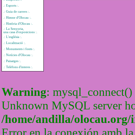
.: Esports :.
.: Guia de carrers :.
.: Himne d'Olocau :.
.: Història d'Olocau :.
.: La Senyoria,
una casa d'exposicions :.
.: L'església :.
.: Localització :.
.: Monuments i fonts :.
.: Notícies d'Olocau :.
.: Paisatges :.
.: Telèfons d'interes :.
Warning
: mysql_connect() 
Unknown MySQL server host
/home/andilla/olocau.org/
Error en la conexión amb la