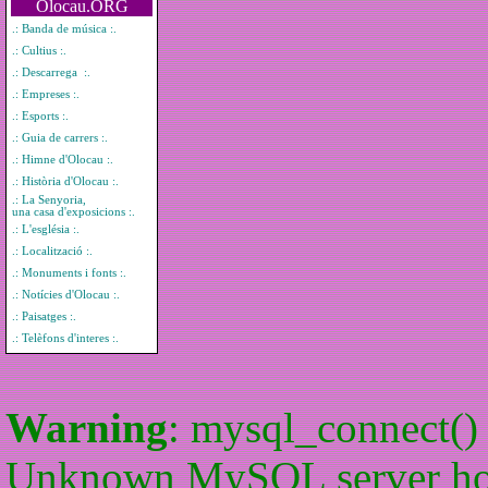
Olocau.ORG
.: Banda de música :.
.: Cultius :.
.: Descarrega :.
.: Empreses :.
.: Esports :.
.: Guia de carrers :.
.: Himne d'Olocau :.
.: Història d'Olocau :.
.: La Senyoria,
una casa d'exposicions :.
.: L'església :.
.: Localització :.
.: Monuments i fonts :.
.: Notícies d'Olocau :.
.: Paisatges :.
.: Telèfons d'interes :.
Warning
: mysql_connect() 
Unknown MySQL server host