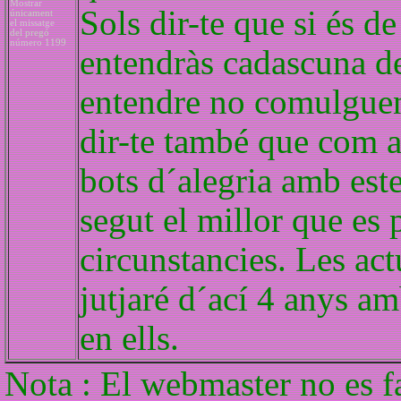
Mostrar
Sols dir-te que si és d
únicament
el missatge
del pregó
número 1199
entendràs cadascuna de
entendre no comulguen
dir-te també que com a
bots d´alegria amb este
segut el millor que es 
circunstancies. Les ac
jutjaré d´ací 4 anys a
en ells.
Nota : El webmaster no es f