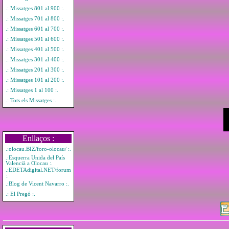
.: Missatges 801 al 900 :.
.: Missatges 701 al 800 :.
.: Missatges 601 al 700 :.
.: Missatges 501 al 600 :.
.: Missatges 401 al 500 :.
.: Missatges 301 al 400 :.
.: Missatges 201 al 300 :.
.: Missatges 101 al 200 :.
.: Missatges 1 al 100 :.
.: Tots els Missatges :.
Enllaços :
.:olocau.BIZ/foro-olocau/ :.
.:Esquerra Unida del País
Valencià a Olocau :.
.:EDETAdigital.NET/forum
:.
.:Blog de Vicent Navarro :.
.: El Pregó :.