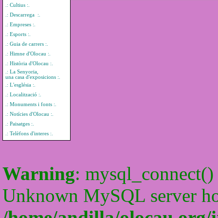
.: Cultius :.
.: Descarrega :.
.: Empreses :.
.: Esports :.
.: Guia de carrers :.
.: Himne d'Olocau :.
.: Història d'Olocau :.
.: La Senyoria,
una casa d'exposicions :.
.: L'església :.
.: Localització :.
.: Monuments i fonts :.
.: Notícies d'Olocau :.
.: Paisatges :.
.: Telèfons d'interes :.
Warning
: mysql_connect() 
Unknown MySQL server host
/home/andilla/olocau.org/