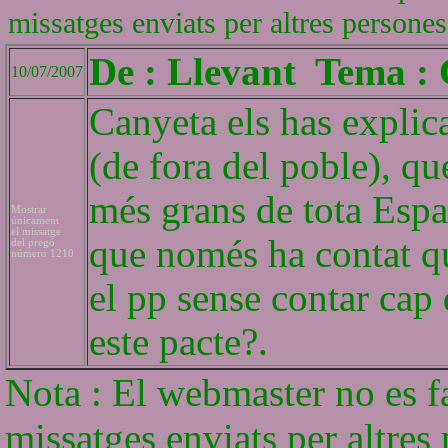
missatges enviats per altres persones
De : Llevant Tema
10/07/2007
Canyeta els has explica
(de fora del poble), qu
més grans de tota Espa
Mostrar
únicament
el missatge
que només ha contat q
del pregó
número 1210
el pp sense contar cap 
este pacte?.
Nota : El webmaster no es f
missatges enviats per altres