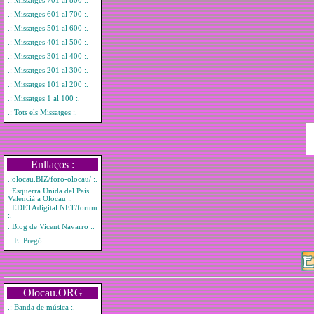
.: Missatges 701 al 800 :.
.: Missatges 601 al 700 :.
.: Missatges 501 al 600 :.
.: Missatges 401 al 500 :.
.: Missatges 301 al 400 :.
.: Missatges 201 al 300 :.
.: Missatges 101 al 200 :.
.: Missatges 1 al 100 :.
.: Tots els Missatges :.
Enllaços :
.:olocau.BIZ/foro-olocau/ :.
.:Esquerra Unida del País
Valencià a Olocau :.
.:EDETAdigital.NET/forum
:.
.:Blog de Vicent Navarro :.
.: El Pregó :.
Olocau.ORG
.: Banda de música :.