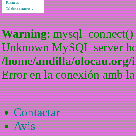
.: Paisatges :.
.: Telèfons d'interes :.
Warning
: mysql_connect() 
Unknown MySQL server host
/home/andilla/olocau.org/
Error en la conexión amb la
Contactar
Avis