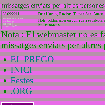
missatges enviats per altres persones
08/09/2011
De : Llorenç Roviras Tema : Sant Antoni
Mostrar únicament
Hola, voldria saber en quina data se celebrarà
el missatge
del pregó
Moltes gràcies
número 1478
Nota : El webmaster no es f
missatges enviats per altres
EL PREGO
INICI
Festes
.ORG