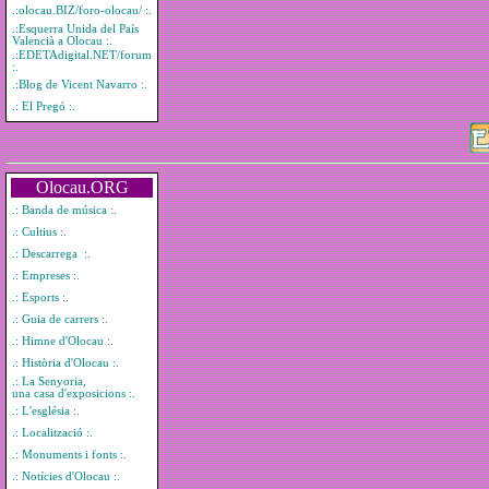
.:olocau.BIZ/foro-olocau/ :.
.:Esquerra Unida del País
Valencià a Olocau :.
.:EDETAdigital.NET/forum
:.
.:Blog de Vicent Navarro :.
.: El Pregó :.
Olocau.ORG
.: Banda de música :.
.: Cultius :.
.: Descarrega :.
.: Empreses :.
.: Esports :.
.: Guia de carrers :.
.: Himne d'Olocau :.
.: Història d'Olocau :.
.: La Senyoria,
una casa d'exposicions :.
.: L'església :.
.: Localització :.
.: Monuments i fonts :.
.: Notícies d'Olocau :.