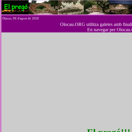
Dijous, 06 d'agost de 2026
Olocau.ORG utilitza galetes amb finalita
En navegar per Olocau.