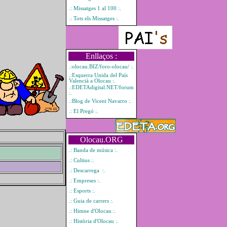
.: Missatges 1 al 100 :.
.: Tots els Missatges :.
Enllaços :
.:olocau.BIZ/foro-olocau/ :.
.:Esquerra Unida del País
Valencià a Olocau :.
.:EDETAdigital.NET/forum
:.
.:Blog de Vicent Navarro :.
.: El Pregó :.
Olocau.ORG
.: Banda de música :.
.: Cultius :.
.: Descarrega :.
.: Empreses :.
.: Esports :.
.: Guia de carrers :.
.: Himne d'Olocau :.
.: Història d'Olocau :.