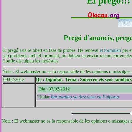
El pregó!!
Pregó d'anuncis, pregun
El pregó esta re-obert en fase de probes. He renovat
el formulari
per e
cap problema amb el formulari, no dubteu en enviar-me un correu el
Confie disculpeu les molèsties
Nota : El webmaster no es fa responsable de les opinions o missatges e
09/02/2012
De : Dignitat. Tema : Soterren els seus familiar
Dia : 07/02/2012
Mostrar únicament
el missatge
Titular
Bernardino ya descansa en Paiporta
del pregó
número 1481
Nota : El webmaster no es fa responsable de les opinions o missatges e