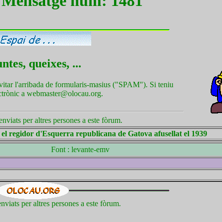
! Mensatge núm: 1481
tes, queixes, ...
vitar l'arribada de formularis-masius ("SPAM"). Si teniu
ectrònic a webmaster@olocau.org.
nviats per altres persones a este fòrum.
s el regidor d'Esquerra republicana de Gatova afusellat el 1939
Font : levante-emv
nviats per altres persones a este fòrum.