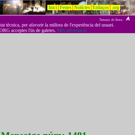
Inici
Festes
Notícies
Enllaços
.org
Tamany de lletra :
. .
t tècnica, per afavorir la millora de l'experiència del usuari.
ORG acceptes l'ús de galetes.
Més informació