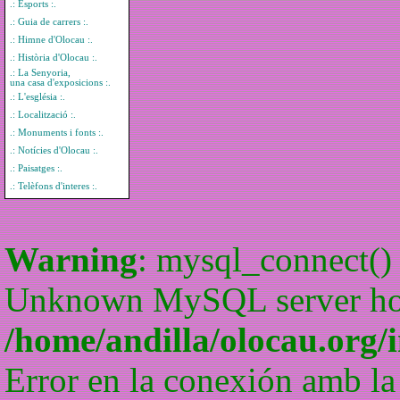
.: Esports :.
.: Guia de carrers :.
.: Himne d'Olocau :.
.: Història d'Olocau :.
.: La Senyoria,
una casa d'exposicions :.
.: L'església :.
.: Localització :.
.: Monuments i fonts :.
.: Notícies d'Olocau :.
.: Paisatges :.
.: Telèfons d'interes :.
Warning
: mysql_connect() 
Unknown MySQL server host
/home/andilla/olocau.org/
Error en la conexión amb la