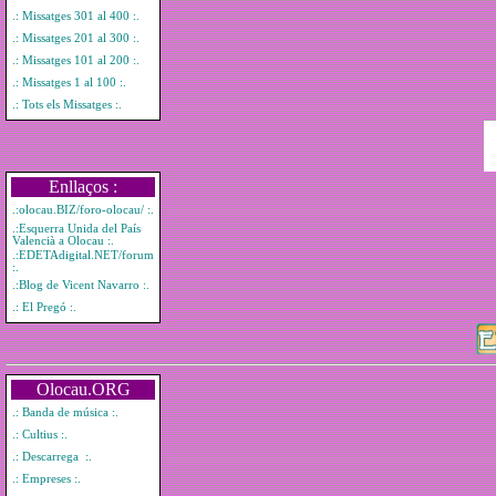
.: Missatges 301 al 400 :.
.: Missatges 201 al 300 :.
.: Missatges 101 al 200 :.
.: Missatges 1 al 100 :.
.: Tots els Missatges :.
Enllaços :
.:olocau.BIZ/foro-olocau/ :.
.:Esquerra Unida del País
Valencià a Olocau :.
.:EDETAdigital.NET/forum
:.
.:Blog de Vicent Navarro :.
.: El Pregó :.
Olocau.ORG
.: Banda de música :.
.: Cultius :.
.: Descarrega :.
.: Empreses :.